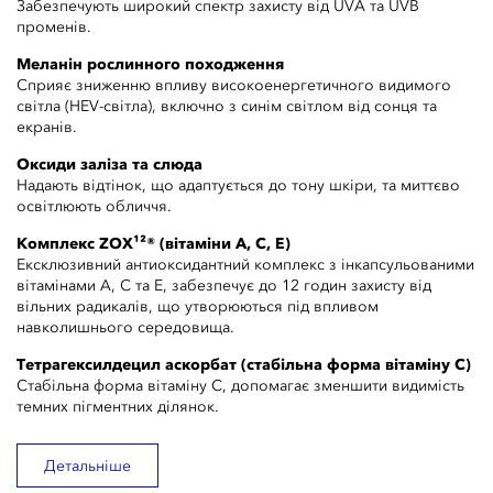
Забезпечують широкий спектр захисту від UVA та UVB
променів.
Меланін рослинного походження
Сприяє зниженню впливу високоенергетичного видимого
світла (HEV-світла), включно з синім світлом від сонця та
екранів.
Оксиди заліза та слюда
Надають відтінок, що адаптується до тону шкіри, та миттєво
освітлюють обличчя.
Комплекс ZOX¹²® (вітаміни A, C, E)
Ексклюзивний антиоксидантний комплекс з інкапсульованими
вітамінами A, C та E, забезпечує до 12 годин захисту від
вільних радикалів, що утворюються під впливом
навколишнього середовища.
Тетрагексилдецил аскорбат (стабільна форма вітаміну C)
Стабільна форма вітаміну C, допомагає зменшити видимість
темних пігментних ділянок.
Детальніше