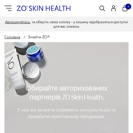
0
Авторизуйтесь
, та оберіть свою клініку - у кошику відобразяться доступні
для вас знижки.
Головна
Знайти ZO®
Обирайте авторизованих
партнерів ZO Skin Health.
У них ви можете отримати консультацію та
придбати оригінальну продукцію.